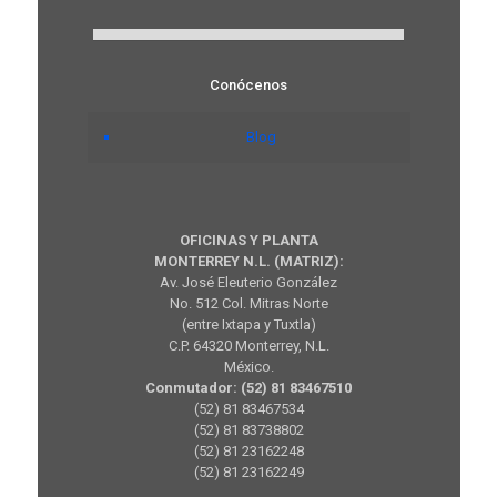
Conócenos
Blog
OFICINAS Y PLANTA
MONTERREY N.L. (MATRIZ):
Av. José Eleuterio González
No. 512 Col. Mitras Norte
(entre Ixtapa y Tuxtla)
C.P. 64320 Monterrey, N.L.
México.
Conmutador: (52) 81 83467510
(52) 81 83467534
(52) 81 83738802
(52) 81 23162248
(52) 81 23162249