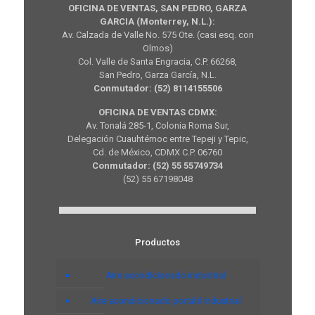
OFICINA DE VENTAS, SAN PEDRO, GARZA
GARCIA (Monterrey, N.L.):
Av. Calzada de Valle No. 575 Ote. (casi esq. con
Olmos)
Col. Valle de Santa Engracia, C.P. 66268,
San Pedro, Garza García, N.L.
Conmutador: (52) 8114155506
OFICINA DE VENTAS CDMX:
Av. Tonalá 285-1, Colonia Roma Sur,
Delegación Cuauhtémoc entre Tepeji y Tepic,
Cd. de México, CDMX C.P. 06760
Conmutador: (52) 55 55749734
(52) 55 67198048
Productos
Aire acondicionado industrial
Aire acondicionado portátil industrial