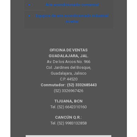
Aire acondicionado comercial
Equipos de aire acondicionado industrial
inverter
OFICINA DE VENTAS
GUADALAJARA, JAL.
Av. De los Arcos No. 966
Col. Jardines del Bosque,
Guadalajara, Jalisco
C.P. 44520
Conmutador: (52) 3332685443
(52) 3326967426
TIJUANA, BCN
Tel. (52) 6642310160
CANCÚN Q.R.:
Tel. (52) 9983132858