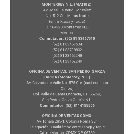
MONTERREY N.L. (MATRIZ):
Av. José Eleuterio González
No. 512 Col. Mitras Norte
(entre Ixtapa y Tuxtla)
C.P. 64320 Monterrey, N.L.
México.
Conmutador: (52) 81 83467510
(52) 81 83467534
(52) 81 83738802
(52) 81 23162248
(52) 81 23162249
OFICINA DE VENTAS, SAN PEDRO, GARZA
GARCIA (Monterrey, N.L.):
Av. Calzada de Valle No. 575 Ote. (casi esq. con
Olmos)
Col. Valle de Santa Engracia, C.P. 66268,
San Pedro, Garza García, N.L.
Conmutador: (52) 8114155506
OFICINA DE VENTAS CDMX:
Av. Tonalá 285-1, Colonia Roma Sur,
Delegación Cuauhtémoc entre Tepeji y Tepic,
Cd. de México, CDMX C.P. 06760