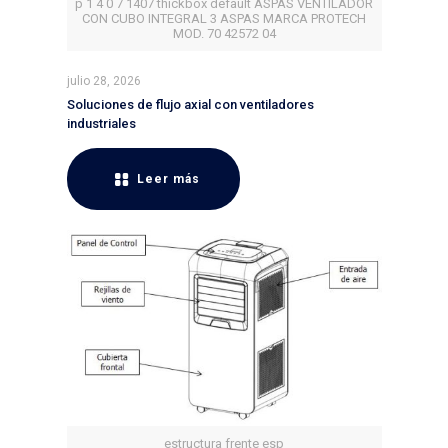
p 1 4 0 7 1407 thickbox default ASPAS VENTILADOR
CON CUBO INTEGRAL 3 ASPAS MARCA PROTECH
MOD. 70 42572 04
julio 28, 2026
Soluciones de flujo axial con ventiladores
industriales
Leer más
estructura frente esp