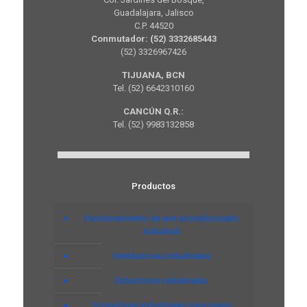
Guadalajara, Jalisco
C.P. 44520
Conmutador: (52) 3332685443
(52) 3326967426
TIJUANA, BCN
Tel. (52) 6642310160
CANCÚN Q.R.:
Tel. (52) 9983132858
Productos
Funcionamiento de aire acondicionado
industrial
Ventiladores industriales
Extractores industriales
Sopladores industriales para naves