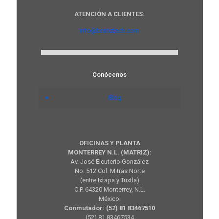
ATENCIÓN A CLIENTES:
info@branatech.com
Conócenos
Blog
OFICINAS Y PLANTA
MONTERREY N.L. (MATRIZ):
Av. José Eleuterio González
No. 512 Col. Mitras Norte
(entre Ixtapa y Tuxtla)
C.P. 64320 Monterrey, N.L.
México.
Conmutador: (52) 81 83467510
(52) 81 83467534