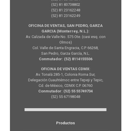
(52) 81 83738802
(52) 81 23162248
(52) 81 23162249
OFICINA DE VENTAS, SAN PEDRO, GARZA
GARCIA (Monterrey, N.L.):
Av. Calzada de Valle No. 575 Ote. (casi esq. con
Olmos)
Col. Valle de Santa Engracia, C.P. 66268,
San Pedro, Garza García, N.L.
Conmutador: (52) 8114155506
OFICINA DE VENTAS CDMX:
Av. Tonalá 285-1, Colonia Roma Sur,
Delegación Cuauhtémoc entre Tepeji y Tepic,
Cd. de México, CDMX C.P. 06760
Conmutador: (52) 55 55749734
(52) 55 67198048
Productos