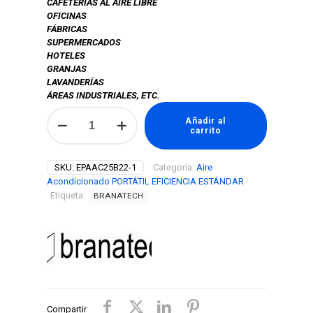
CAFETERÍAS AL AIRE LIBRE
OFICINAS
FÁBRICAS
SUPERMERCADOS
HOTELES
GRANJAS
LAVANDERÍAS
ÁREAS INDUSTRIALES, ETC.
CLIMAS
Añadir al
-
carrito
AIRE
ACONDICIONADO
PORTÁTIL
SKU:
EPAAC25B22-1
Categoría:
Aire
INDUSTRIAL
Acondicionado PORTÁTIL EFICIENCIA ESTÁNDAR
FRÍO/CALOR
Etiqueta:
BRANATECH
25,000
BTU
(2
TONELADAS)
MARCA
BRANATECH
MOD.
EPAAC25B22-
Compartir
1