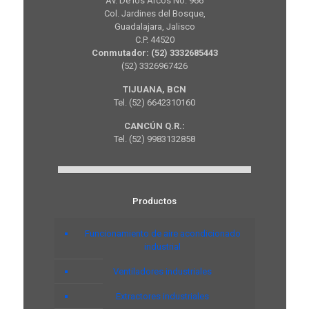
Av. De los Arcos No. 966
Col. Jardines del Bosque,
Guadalajara, Jalisco
C.P. 44520
Conmutador: (52) 3332685443
(52) 3326967426
TIJUANA, BCN
Tel. (52) 6642310160
CANCÚN Q.R.:
Tel. (52) 9983132858
Productos
Funcionamiento de aire acondicionado
industrial
Ventiladores industriales
Extractores industriales