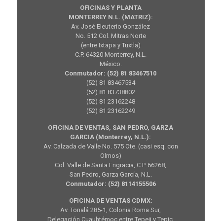
OFICINAS Y PLANTA
MONTERREY N.L. (MATRIZ):
Av. José Eleuterio González
No. 512 Col. Mitras Norte
(entre Ixtapa y Tuxtla)
C.P. 64320 Monterrey, N.L.
México.
Conmutador: (52) 81 83467510
(52) 81 83467534
(52) 81 83738802
(52) 81 23162248
(52) 81 23162249
OFICINA DE VENTAS, SAN PEDRO, GARZA
GARCIA (Monterrey, N.L.):
Av. Calzada de Valle No. 575 Ote. (casi esq. con
Olmos)
Col. Valle de Santa Engracia, C.P. 66268,
San Pedro, Garza García, N.L.
Conmutador: (52) 8114155506
OFICINA DE VENTAS CDMX:
Av. Tonalá 285-1, Colonia Roma Sur,
Delegación Cuauhtémoc entre Tepeji y Tepic,