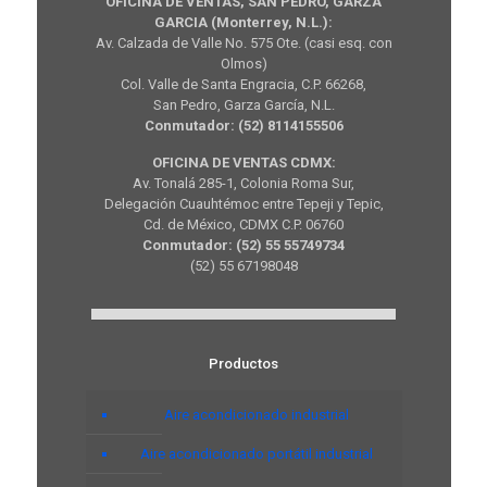
OFICINA DE VENTAS, SAN PEDRO, GARZA
GARCIA (Monterrey, N.L.):
Av. Calzada de Valle No. 575 Ote. (casi esq. con
Olmos)
Col. Valle de Santa Engracia, C.P. 66268,
San Pedro, Garza García, N.L.
Conmutador: (52) 8114155506
OFICINA DE VENTAS CDMX:
Av. Tonalá 285-1, Colonia Roma Sur,
Delegación Cuauhtémoc entre Tepeji y Tepic,
Cd. de México, CDMX C.P. 06760
Conmutador: (52) 55 55749734
(52) 55 67198048
Productos
Aire acondicionado industrial
Aire acondicionado portátil industrial