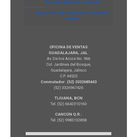
Aire acondicionado comercial
Equipos de aire acondicionado industrial
inverter
OFICINA DE VENTAS
GUADALAJARA, JAL.
Av. De los Arcos No. 966
Col. Jardines del Bosque,
Guadalajara, Jalisco
C.P. 44520
Conmutador: (52) 3332685443
(52) 3326967426
TIJUANA, BCN
Tel. (52) 6642310160
CANCÚN Q.R.:
Tel. (52) 9983132858