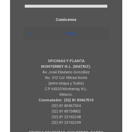
Conócenos
Blog
OFICINAS Y PLANTA
MONTERREY N.L. (MATRIZ):
Av. José Eleuterio González
No. 512 Col. Mitras Norte
(entre Ixtapa y Tuxtla)
C.P. 64320 Monterrey, N.L.
México.
Conmutador: (52) 81 83467510
(52) 81 83467534
(52) 81 83738802
(52) 81 23162248
(52) 81 23162249