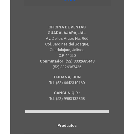
OFICINA DE VENTAS
GUADALAJARA, JAL.
Av. De los Arcos No. 966
Col. Jardines del Bosque,
Guadalajara, Jalisco
C.P. 44520
Conmutador: (52) 3332685443
(52) 3326967426
TIJUANA, BCN
Tel. (52) 6642310160
CANCÚN Q.R.:
Tel. (52) 9983132858
Productos