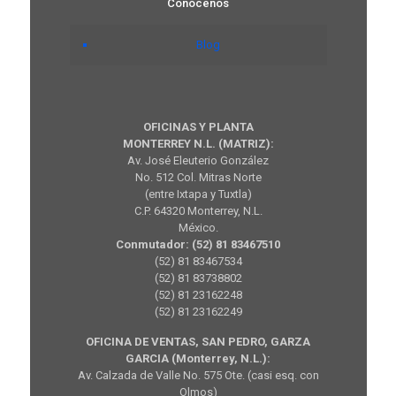
Conócenos
Blog
OFICINAS Y PLANTA
MONTERREY N.L. (MATRIZ):
Av. José Eleuterio González
No. 512 Col. Mitras Norte
(entre Ixtapa y Tuxtla)
C.P. 64320 Monterrey, N.L.
México.
Conmutador: (52) 81 83467510
(52) 81 83467534
(52) 81 83738802
(52) 81 23162248
(52) 81 23162249
OFICINA DE VENTAS, SAN PEDRO, GARZA
GARCIA (Monterrey, N.L.):
Av. Calzada de Valle No. 575 Ote. (casi esq. con
Olmos)