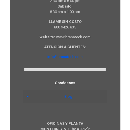
2:30 pm a 6:00 pm
Sábado:
8:30 am a 1:00 pm
LLAME SIN COSTO
800 9426 835
Website:
www.branatech.com
ATENCIÓN A CLIENTES:
info@branatech.com
Conócenos
Blog
OFICINAS Y PLANTA
MONTERREY N.L. (MATRIZ):