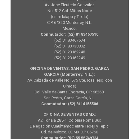
Av. José Eleuterio González
No. 512 Col. Mitras Norte
(entre Ixtapa y Tuxtla)
C.P. 64320 Monterrey, N.L.
México.
Conmutador: (52) 81 83467510
(52) 81 83467534
(52) 81 83738802
(52) 81 23162248
(52) 81 23162249
OFICINA DE VENTAS, SAN PEDRO, GARZA
GARCIA (Monterrey, N.L.):
Av. Calzada de Valle No. 575 Ote. (casi esq. con
Olmos)
Col. Valle de Santa Engracia, C.P. 66268,
San Pedro, Garza García, N.L.
Conmutador: (52) 8114155506
OFICINA DE VENTAS CDMX:
Av. Tonalá 285-1, Colonia Roma Sur,
Delegación Cuauhtémoc entre Tepeji y Tepic,
Cd. de México, CDMX C.P. 06760
Conmutador: (52) 55 55749734