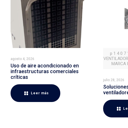
p 1 4 0 7
VENTILADOR
agosto 4, 2026
MARCA P
Uso de aire acondicionado en
infraestructuras comerciales
críticas
julio 28, 2026
Soluciones 
ventilador
Leer más
Le