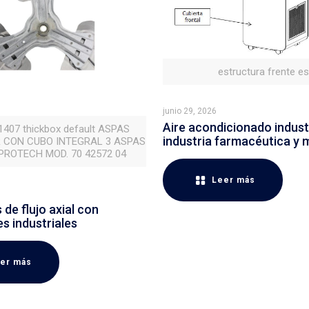
estructura frente e
junio 29, 2026
Aire acondicionado industr
 1407 thickbox default ASPAS
industria farmacéutica y 
 CON CUBO INTEGRAL 3 ASPAS
ROTECH MOD. 70 42572 04
Leer más
de flujo axial con
es industriales
er más