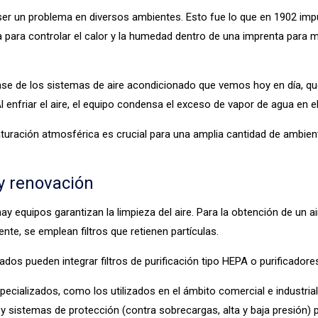
r un problema en diversos ambientes. Esto fue lo que en 1902 impul
 para controlar el calor y la humedad dentro de una imprenta para m
ase de los sistemas de aire acondicionado que vemos hoy en día, que
l enfriar el aire, el equipo condensa el exceso de vapor de agua en e
saturación atmosférica es crucial para una amplia cantidad de ambie
y renovación
ay equipos garantizan la limpieza del aire. Para la obtención de un a
nte, se emplean filtros que retienen partículas.
os pueden integrar filtros de purificación tipo HEPA o purificadores
cializados, como los utilizados en el ámbito comercial e industrial
 sistemas de protección (contra sobrecargas, alta y baja presión) p