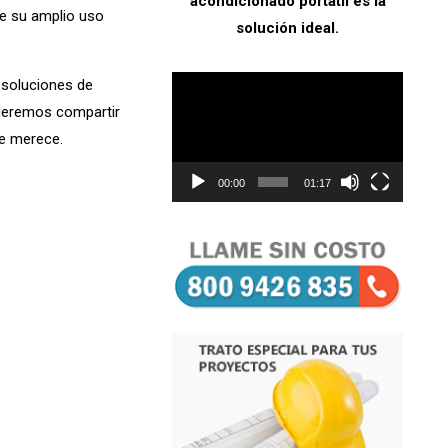
acondicionado portátil es la
de su amplio uso
solución ideal.
Reproductor
 soluciones de
de
queremos compartir
vídeo
e merece.
00:00
01:17