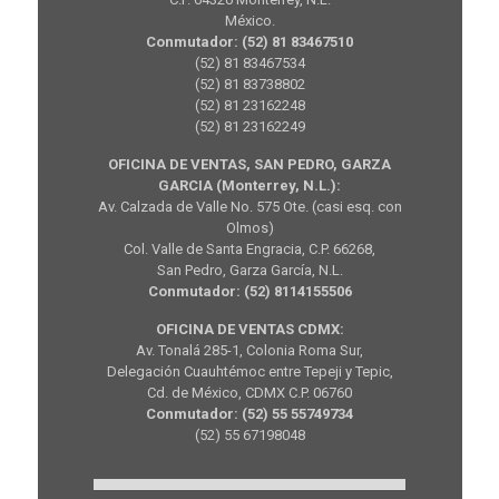
México.
Conmutador: (52) 81 83467510
(52) 81 83467534
(52) 81 83738802
(52) 81 23162248
(52) 81 23162249
OFICINA DE VENTAS, SAN PEDRO, GARZA
GARCIA (Monterrey, N.L.):
Av. Calzada de Valle No. 575 Ote. (casi esq. con
Olmos)
Col. Valle de Santa Engracia, C.P. 66268,
San Pedro, Garza García, N.L.
Conmutador: (52) 8114155506
OFICINA DE VENTAS CDMX:
Av. Tonalá 285-1, Colonia Roma Sur,
Delegación Cuauhtémoc entre Tepeji y Tepic,
Cd. de México, CDMX C.P. 06760
Conmutador: (52) 55 55749734
(52) 55 67198048