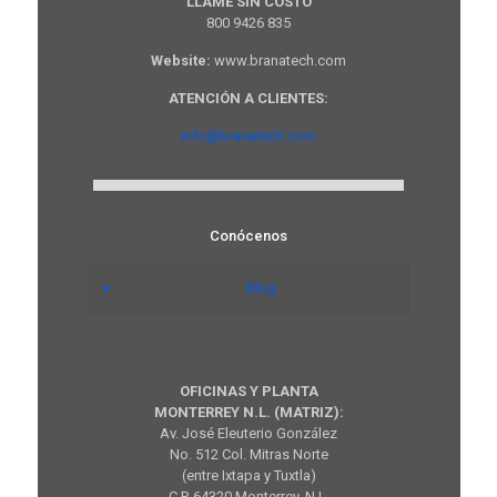
LLAME SIN COSTO
800 9426 835
Website:
www.branatech.com
ATENCIÓN A CLIENTES:
info@branatech.com
Conócenos
Blog
OFICINAS Y PLANTA
MONTERREY N.L. (MATRIZ):
Av. José Eleuterio González
No. 512 Col. Mitras Norte
(entre Ixtapa y Tuxtla)
C.P. 64320 Monterrey, N.L.