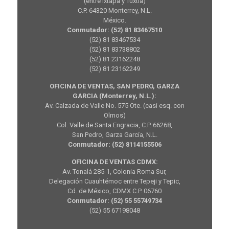
(entre Ixtapa y Tuxtla)
C.P. 64320 Monterrey, N.L.
México.
Conmutador: (52) 81 83467510
(52) 81 83467534
(52) 81 83738802
(52) 81 23162248
(52) 81 23162249
OFICINA DE VENTAS, SAN PEDRO, GARZA
GARCIA (Monterrey, N.L.):
Av. Calzada de Valle No. 575 Ote. (casi esq. con
Olmos)
Col. Valle de Santa Engracia, C.P. 66268,
San Pedro, Garza García, N.L.
Conmutador: (52) 8114155506
OFICINA DE VENTAS CDMX:
Av. Tonalá 285-1, Colonia Roma Sur,
Delegación Cuauhtémoc entre Tepeji y Tepic,
Cd. de México, CDMX C.P. 06760
Conmutador: (52) 55 55749734
(52) 55 67198048