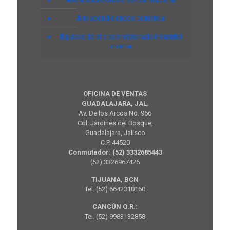
Aire acondicionado comercial
Equipos de aire acondicionado industrial
inverter
OFICINA DE VENTAS
GUADALAJARA, JAL.
Av. De los Arcos No. 966
Col. Jardines del Bosque,
Guadalajara, Jalisco
C.P. 44520
Conmutador: (52) 3332685443
(52) 3326967426
TIJUANA, BCN
Tel. (52) 6642310160
CANCÚN Q.R.:
Tel. (52) 9983132858