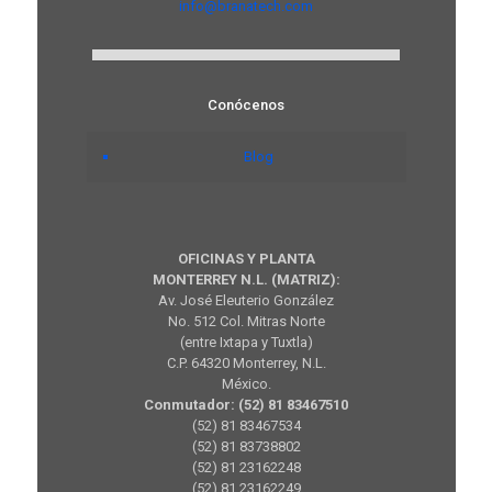
info@branatech.com
Conócenos
Blog
OFICINAS Y PLANTA
MONTERREY N.L. (MATRIZ):
Av. José Eleuterio González
No. 512 Col. Mitras Norte
(entre Ixtapa y Tuxtla)
C.P. 64320 Monterrey, N.L.
México.
Conmutador: (52) 81 83467510
(52) 81 83467534
(52) 81 83738802
(52) 81 23162248
(52) 81 23162249