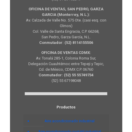
OFICINA DE VENTAS, SAN PEDRO, GARZA
GARCIA (Monterrey, N.L.):
Av. Calzada de Valle No. 575 Ote. (casi esq. con
Olmos)
Col. Valle de Santa Engracia, C.P. 66268,
San Pedro, Garza García, N.L.
Conmutador: (52) 8114155506
OFICINA DE VENTAS CDMX:
Av. Tonalá 285-1, Colonia Roma Sur,
Delegación Cuauhtémoc entre Tepeji y Tepic,
Cd. de México, CDMX C.P. 06760
Conmutador: (52) 55 55749734
(52) 55 67198048
Productos
Aire acondicionado industrial
Aire acondicionado portátil industrial