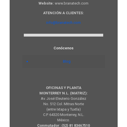
Website:
www.branatech.com
ATENCIÓN A CLIENTES:
info@branatech.com
Conócenos
Blog
OFICINAS Y PLANTA
MONTERREY N.L. (MATRIZ):
Av. José Eleuterio González
No. 512 Col. Mitras Norte
(entre Ixtapa y Tuxtla)
C.P. 64320 Monterrey, N.L.
México.
Conmutador: (52) 81 83467510