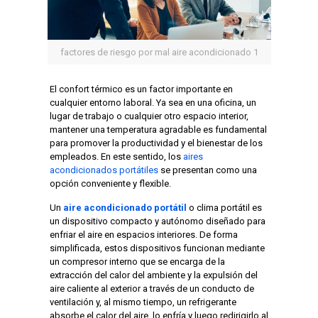
factores de riesgo por mal aire acondicionado 1
El confort térmico es un factor importante en
cualquier entorno laboral. Ya sea en una oficina, un
lugar de trabajo o cualquier otro espacio interior,
mantener una temperatura agradable es fundamental
para promover la productividad y el bienestar de los
empleados. En este sentido, los
aires
acondicionados portátiles
se presentan como una
opción conveniente y flexible.
Un
aire acondicionado portátil
o clima portátil es
un dispositivo compacto y autónomo diseñado para
enfriar el aire en espacios interiores. De forma
simplificada, estos dispositivos funcionan mediante
un compresor interno que se encarga de la
extracción del calor del ambiente y la expulsión del
aire caliente al exterior a través de un conducto de
ventilación y, al mismo tiempo, un refrigerante
absorbe el calor del aire, lo enfría y luego redirigirlo al