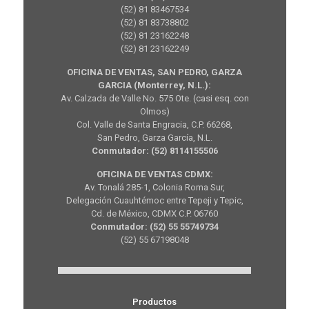
(52) 81 83467534
(52) 81 83738802
(52) 81 23162248
(52) 81 23162249
OFICINA DE VENTAS, SAN PEDRO, GARZA
GARCIA (Monterrey, N.L.):
Av. Calzada de Valle No. 575 Ote. (casi esq. con
Olmos)
Col. Valle de Santa Engracia, C.P. 66268,
San Pedro, Garza García, N.L.
Conmutador: (52) 8114155506
OFICINA DE VENTAS CDMX:
Av. Tonalá 285-1, Colonia Roma Sur,
Delegación Cuauhtémoc entre Tepeji y Tepic,
Cd. de México, CDMX C.P. 06760
Conmutador: (52) 55 55749734
(52) 55 67198048
Productos