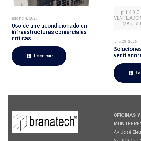
p 1 4 0 7
VENTILADOR
agosto 4, 2026
MARCA P
Uso de aire acondicionado en
infraestructuras comerciales
críticas
julio 28, 2026
Soluciones 
ventilador
Leer más
Le
OFICINAS 
MONTERREY 
Av. José Ele
No. 512 Col. 