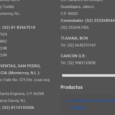
y Tuxtla)
Guadalajara, Jalisco
nterrey, N.L.
C.P. 44520
Conmutador: (52) 333268544
: (52) 81 83467510
(52) 3326967426
7534
TIJUANA, BCN
8802
Tel. (52) 6642310160
2248
2249
CANCÚN Q.R.:
Tel. (52) 9983132858
 VENTAS, SAN PEDRO,
A (Monterrey, N.L.):
e Valle No. 575 Ote. (casi esq.
Productos
 Santa Engracia, C.P. 66268,
Funcionamiento de aire ac
rza García, N.L.
industrial
: (52) 8114155506