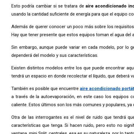
Esto podría cambiar si se tratara de
aire acondicionado ind
usando la cantidad suficiente de energía para que el equipo 
Además de querer conocer un poco más sobre los requisitos e
Hay que tener presente que estos equipos toman el agua del ai
Sin embargo, aunque puede variar en cada modelo, por lo ge
dependerá del modelo y sus características.
Existen distintos modelos entre los que puede encontrar aq
tendrá un espacio en donde recolectar el líquido, que deberá
También es posible que encuentre
aire acondicionado portát
a través de la autoevaporación, en este caso los equipos c
caliente. Estos últimos son los más comunes y populares, ya
Otra de las interrogantes es el nivel de ruido que tendrá 
características que tenga. Si hacen ruido, pero esto no sign
ventana, mini Split, centrales, esa es su naturaleza, por lo ta