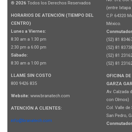
®
2026
Todos los Derechos Reservados
(entre Ixtapa 
HORARIOS DE ATENCIÓN (TIEMPO DEL
C.P. 64320 Mo
CENTRO)
México.
Lunes a Viernes:
Conmutador
8:30 am a 1:30 pm
(52) 81 8346
2:30 pm a 6:00 pm
(52) 81 8373
Sábado:
(52) 81 2316
8:30 am a 1:00 pm
(52) 81 2316
LLAME SIN COSTO
OFICINA DE
800 9426 835
GARZA GARCI
Av. Calzada d
Website:
www.branatech.com
con Olmos)
Col. Valle de
ATENCIÓN A CLIENTES:
San Pedro, Ga
info@branatech.com
Conmutador