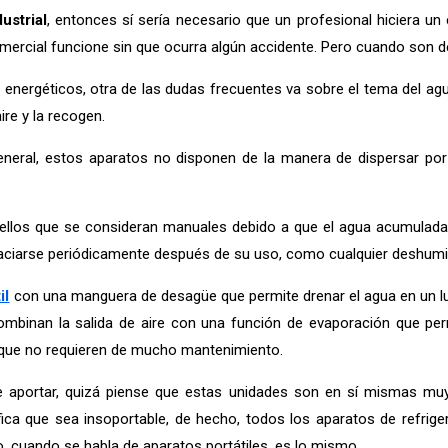
ustrial
, entonces sí sería necesario que un profesional hiciera u
comercial funcione sin que ocurra algún accidente. Pero cuando son 
nergéticos, otra de las dudas frecuentes va sobre el tema del agua
re y la recogen.
neral, estos aparatos no disponen de la manera de dispersar por 
uellos que se consideran manuales debido a que el agua acumulad
 vaciarse periódicamente después de su uso, como cualquier deshumid
il
con una manguera de desagüe que permite drenar el agua en un lu
ombinan la salida de aire con una función de evaporación que pe
 que no requieren de mucho mantenimiento.
que aportar, quizá piense que estas unidades son en sí mismas mu
ifica que sea insoportable, de hecho, todos los aparatos de refrig
nto, cuando se habla de aparatos portátiles, es lo mismo.