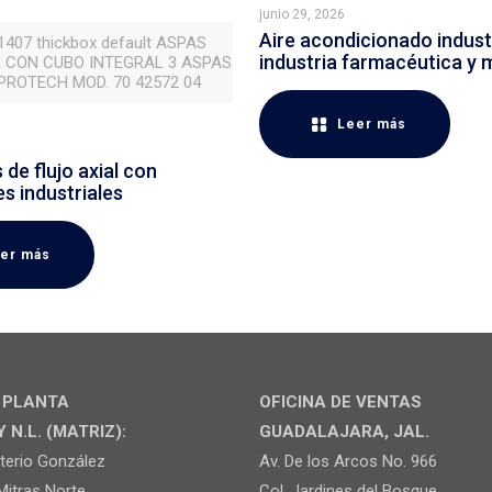
junio 29, 2026
Aire acondicionado industr
 1407 thickbox default ASPAS
industria farmacéutica y 
 CON CUBO INTEGRAL 3 ASPAS
ROTECH MOD. 70 42572 04
Leer más
de flujo axial con
es industriales
er más
Y PLANTA
OFICINA DE VENTAS
N.L. (MATRIZ):
GUADALAJARA, JAL.
uterio González
Av. De los Arcos No. 966
Mitras Norte
Col. Jardines del Bosque,