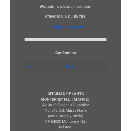
Website:
www.branatech.com
ATENCIÓN A CLIENTES:
info@branatech.com
Conócenos
Blog
OFICINAS Y PLANTA
MONTERREY N.L. (MATRIZ):
Av. José Eleuterio González
No. 512 Col. Mitras Norte
(entre Ixtapa y Tuxtla)
C.P. 64320 Monterrey, N.L.
México.