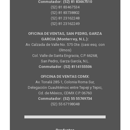
Conmutador: (52) 81 83467510
(52) 81 83467534
(52) 81 83738802
(52) 81 23162248
(52) 81 23162249
OFICINA DE VENTAS, SAN PEDRO, GARZA
GARCIA (Monterrey, N.L.):
Av. Calzada de Valle No. 575 Ote. (casi esq. con
Olmos)
Col. Valle de Santa Engracia, C.P. 66268,
San Pedro, Garza García, N.L.
Conmutador: (52) 8114155506
OFICINA DE VENTAS CDMX:
Av. Tonalá 285-1, Colonia Roma Sur,
Delegación Cuauhtémoc entre Tepeji y Tepic,
Cd. de México, CDMX C.P. 06760
Conmutador: (52) 55 55749734
(52) 55 67198048