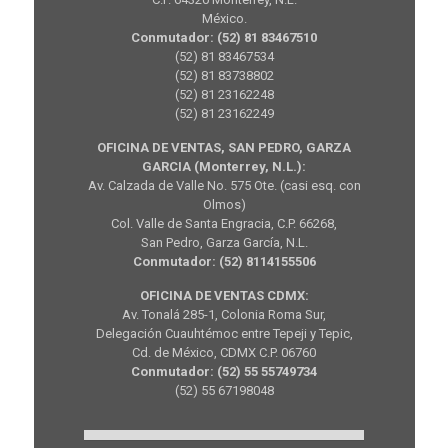
México.
Conmutador: (52) 81 83467510
(52) 81 83467534
(52) 81 83738802
(52) 81 23162248
(52) 81 23162249
OFICINA DE VENTAS, SAN PEDRO, GARZA
GARCIA (Monterrey, N.L.):
Av. Calzada de Valle No. 575 Ote. (casi esq. con
Olmos)
Col. Valle de Santa Engracia, C.P. 66268,
San Pedro, Garza García, N.L.
Conmutador: (52) 8114155506
OFICINA DE VENTAS CDMX:
Av. Tonalá 285-1, Colonia Roma Sur,
Delegación Cuauhtémoc entre Tepeji y Tepic,
Cd. de México, CDMX C.P. 06760
Conmutador: (52) 55 55749734
(52) 55 67198048