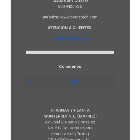
LLAME SIN COSTO
800 9426 835
Website:
www.branatech.com
ATENCIÓN A CLIENTES:
info@branatech.com
Conócenos
Blog
OFICINAS Y PLANTA
MONTERREY N.L. (MATRIZ):
Av. José Eleuterio González
No. 512 Col. Mitras Norte
(entre Ixtapa y Tuxtla)
C.P. 64320 Monterrey, N.L.