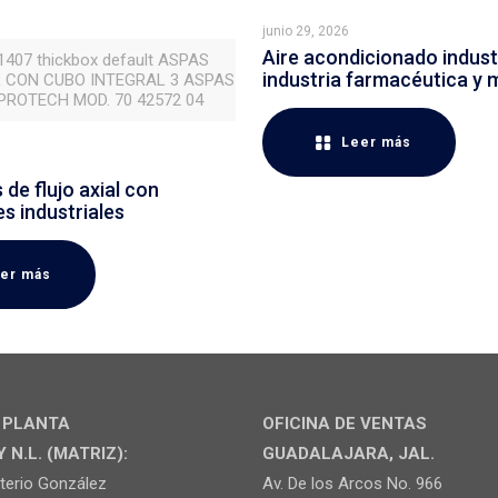
junio 29, 2026
Aire acondicionado industr
 1407 thickbox default ASPAS
industria farmacéutica y 
 CON CUBO INTEGRAL 3 ASPAS
ROTECH MOD. 70 42572 04
Leer más
de flujo axial con
es industriales
er más
Y PLANTA
OFICINA DE VENTAS
N.L. (MATRIZ):
GUADALAJARA, JAL.
uterio González
Av. De los Arcos No. 966