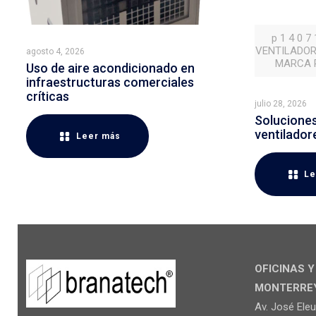
p 1 4 0 7
VENTILADOR
agosto 4, 2026
MARCA P
Uso de aire acondicionado en
infraestructuras comerciales
críticas
julio 28, 2026
Soluciones 
ventilador
Leer más
Le
OFICINAS 
MONTERREY 
Av. José Ele