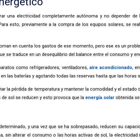
energético
rar una electricidad completamente autónoma y no depender de l
 Para esto, previamente a la compra de los equipos solares, se rea
e toman en cuenta los gastos de ese momento, pero ese es un probl
 que se traduce en un desequilibrio del balance entre el consumo y en
ratos como refrigeradores, ventiladores,
aire acondicionado
, e
n las baterías y agotando todas las reservas hasta que las horas so
aliviar la pérdida de temperatura y mantener la comodidad y el esta
ras de sol se reducen y esto provoca que la
energía solar
obtenida se
il determinado, y una vez que se ha sobrepasado, reducen su capac
, sin alterar el consumo o las horas activas de sol, la electrici