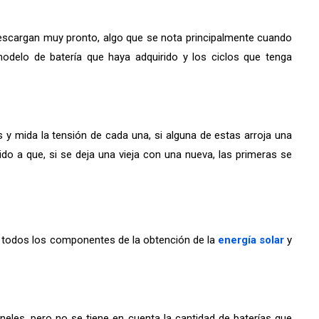
e descargan muy pronto, algo que se nota principalmente cuando
odelo de batería que haya adquirido y los ciclos que tenga
s y mida la tensión de cada una, si alguna de estas arroja una
ido a que, si se deja una vieja con una nueva, las primeras se
r todos los componentes de la obtención de la
energía solar
y
es, pero no se tiene en cuenta la cantidad de baterías que