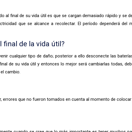
gando al final de su vida útil es que se cargan demasiado rápido y s
tricidad que se alcance a recolectar. El período dependerá del m
final de la vida útil?
nir cualquier tipo de daño; posterior a ello desconecte las batería
inal de su vida útil y entonces lo mejor será cambiarlas todas, deb
 el cambio.
cir, errores que no fueron tomados en cuenta al momento de coloca
ente cuando se cree que lo más importante es tener muchos panel