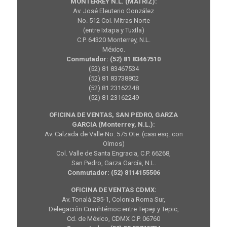
MONTERREY N.L. (MATRIZ):
Av. José Eleuterio González
No. 512 Col. Mitras Norte
(entre Ixtapa y Tuxtla)
C.P. 64320 Monterrey, N.L.
México.
Conmutador: (52) 81 83467510
(52) 81 83467534
(52) 81 83738802
(52) 81 23162248
(52) 81 23162249
OFICINA DE VENTAS, SAN PEDRO, GARZA
GARCIA (Monterrey, N.L.):
Av. Calzada de Valle No. 575 Ote. (casi esq. con
Olmos)
Col. Valle de Santa Engracia, C.P. 66268,
San Pedro, Garza García, N.L.
Conmutador: (52) 8114155506
OFICINA DE VENTAS CDMX:
Av. Tonalá 285-1, Colonia Roma Sur,
Delegación Cuauhtémoc entre Tepeji y Tepic,
Cd. de México, CDMX C.P. 06760