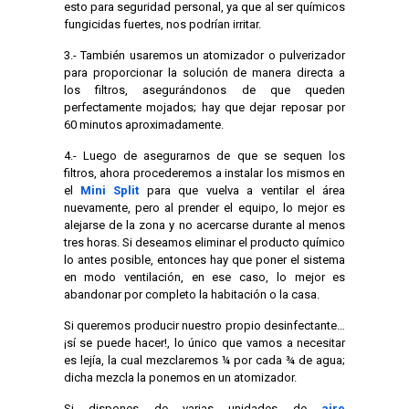
esto para seguridad personal, ya que al ser químicos
fungicidas fuertes, nos podrían irritar.
3.- También usaremos un atomizador o pulverizador
para proporcionar la solución de manera directa a
los filtros, asegurándonos de que queden
perfectamente mojados; hay que dejar reposar por
60 minutos aproximadamente.
4.- Luego de asegurarnos de que se sequen los
filtros, ahora procederemos a instalar los mismos en
el
Mini Split
para que vuelva a ventilar el área
nuevamente, pero al prender el equipo, lo mejor es
alejarse de la zona y no acercarse durante al menos
tres horas. Si deseamos eliminar el producto químico
lo antes posible, entonces hay que poner el sistema
en modo ventilación, en ese caso, lo mejor es
abandonar por completo la habitación o la casa.
Si queremos producir nuestro propio desinfectante…
¡sí se puede hacer!, lo único que vamos a necesitar
es lejía, la cual mezclaremos ¼ por cada ¾ de agua;
dicha mezcla la ponemos en un atomizador.
Si dispones de varias unidades de
aire