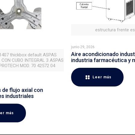
estructura frente e
junio 29, 2026
Aire acondicionado industr
 1407 thickbox default ASPAS
industria farmacéutica y 
 CON CUBO INTEGRAL 3 ASPAS
ROTECH MOD. 70 42572 04
Leer más
de flujo axial con
es industriales
er más