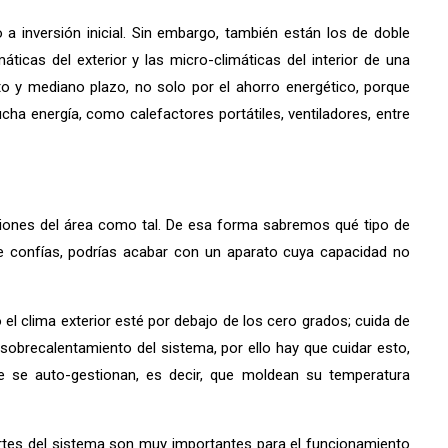
 inversión inicial. Sin embargo, también están los de doble
cas del exterior y las micro-climáticas del interior de una
rto y mediano plazo, no solo por el ahorro energético, porque
 energía, como calefactores portátiles, ventiladores, entre
siones del área como tal. De esa forma sabremos qué tipo de
te confías, podrías acabar con un aparato cuya capacidad no
l clima exterior esté por debajo de los cero grados; cuida de
obrecalentamiento del sistema, por ello hay que cuidar esto,
e se auto-gestionan, es decir, que moldean su temperatura
 partes del sistema son muy importantes para el funcionamiento