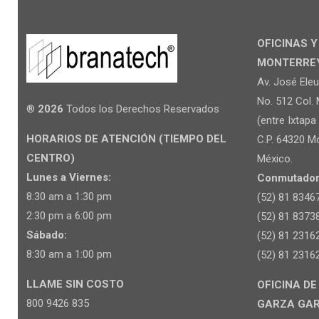
OFICINAS 
MONTERREY 
Av. José Ele
No. 512 Col. 
®
2026
Todos los Derechos Reservados
(entre Ixtapa 
HORARIOS DE ATENCIÓN (TIEMPO DEL
C.P. 64320 Mo
CENTRO)
México.
Lunes a Viernes:
Conmutador
8:30 am a 1:30 pm
(52) 81 8346
2:30 pm a 6:00 pm
(52) 81 8373
Sábado:
(52) 81 2316
8:30 am a 1:00 pm
(52) 81 2316
LLAME SIN COSTO
OFICINA DE
800 9426 835
GARZA GARCI