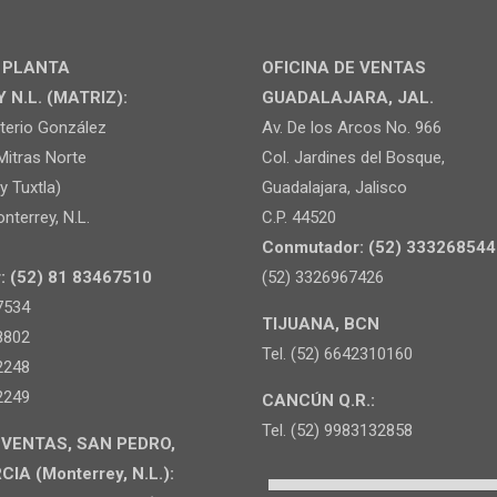
Y PLANTA
OFICINA DE VENTAS
N.L. (MATRIZ):
GUADALAJARA, JAL.
uterio González
Av. De los Arcos No. 966
Mitras Norte
Col. Jardines del Bosque,
y Tuxtla)
Guadalajara, Jalisco
nterrey, N.L.
C.P. 44520
Conmutador: (52) 333268544
: (52) 81 83467510
(52) 3326967426
7534
TIJUANA, BCN
8802
Tel. (52) 6642310160
2248
2249
CANCÚN Q.R.:
Tel. (52) 9983132858
 VENTAS, SAN PEDRO,
A (Monterrey, N.L.):