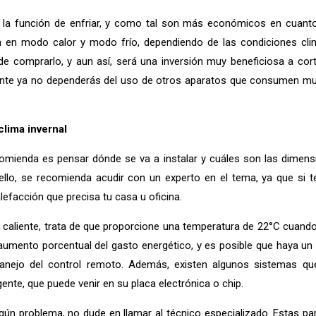
 la función de enfriar, y como tal son más económicos en cuanto a
en modo calor y modo frío, dependiendo de las condiciones climáti
 de comprarlo, y aun así, será una inversión muy beneficiosa a co
te ya no dependerás del uso de otros aparatos que consumen mucha
clima invernal
comienda es pensar dónde se va a instalar y cuáles son las dimen
 ello, se recomienda acudir con un experto en el tema, ya que si 
efacción que precisa tu casa u oficina.
aliente, trata de que proporcione una temperatura de 22°C cuando e
umento porcentual del gasto energético, y es posible que haya un s
manejo del control remoto. Además, existen algunos sistemas qu
ente, que puede venir en su placa electrónica o chip.
 algún problema, no dude en llamar al técnico especializado. Estas