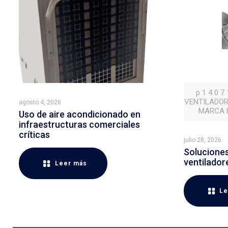
p 1 4 0 7
VENTILADOR
agosto 4, 2026
MARCA P
Uso de aire acondicionado en
infraestructuras comerciales
críticas
julio 28, 2026
Soluciones 
ventilador
Leer más
Le