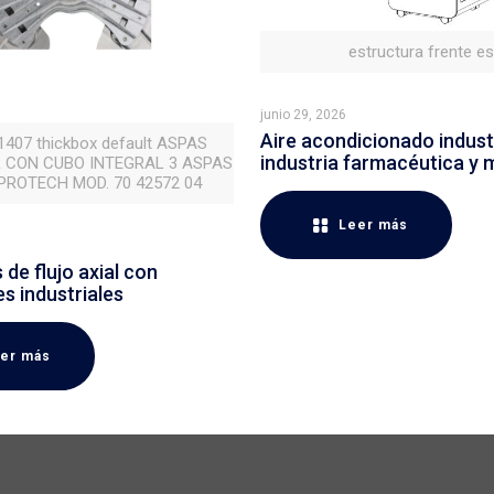
estructura frente e
junio 29, 2026
Aire acondicionado industr
 1407 thickbox default ASPAS
industria farmacéutica y 
 CON CUBO INTEGRAL 3 ASPAS
ROTECH MOD. 70 42572 04
Leer más
de flujo axial con
es industriales
er más