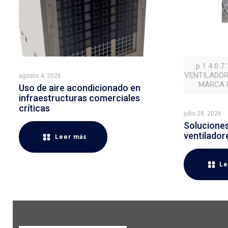
p 1 4 0 7
VENTILADOR
agosto 4, 2026
MARCA P
Uso de aire acondicionado en
infraestructuras comerciales
críticas
julio 28, 2026
Soluciones 
ventilador
Leer más
Le