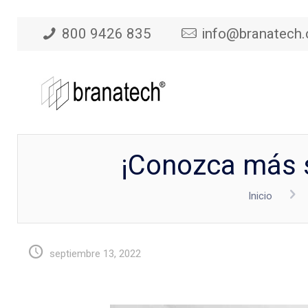
800 9426 835
info@branatech
¡Conozca más so
Inicio
septiembre 13, 2022