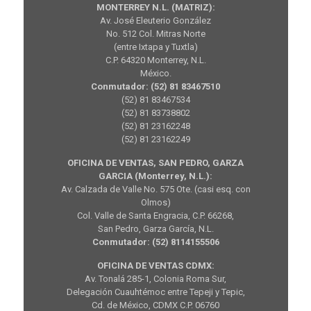
MONTERREY N.L. (MATRIZ):
Av. José Eleuterio González
No. 512 Col. Mitras Norte
(entre Ixtapa y Tuxtla)
C.P. 64320 Monterrey, N.L.
México.
Conmutador: (52) 81 83467510
(52) 81 83467534
(52) 81 83738802
(52) 81 23162248
(52) 81 23162249
OFICINA DE VENTAS, SAN PEDRO, GARZA
GARCIA (Monterrey, N.L.):
Av. Calzada de Valle No. 575 Ote. (casi esq. con
Olmos)
Col. Valle de Santa Engracia, C.P. 66268,
San Pedro, Garza García, N.L.
Conmutador: (52) 8114155506
OFICINA DE VENTAS CDMX:
Av. Tonalá 285-1, Colonia Roma Sur,
Delegación Cuauhtémoc entre Tepeji y Tepic,
Cd. de México, CDMX C.P. 06760