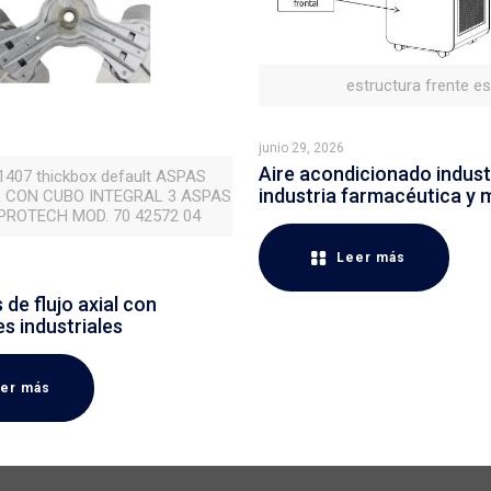
estructura frente e
junio 29, 2026
Aire acondicionado industr
 1407 thickbox default ASPAS
industria farmacéutica y 
 CON CUBO INTEGRAL 3 ASPAS
ROTECH MOD. 70 42572 04
Leer más
de flujo axial con
es industriales
er más