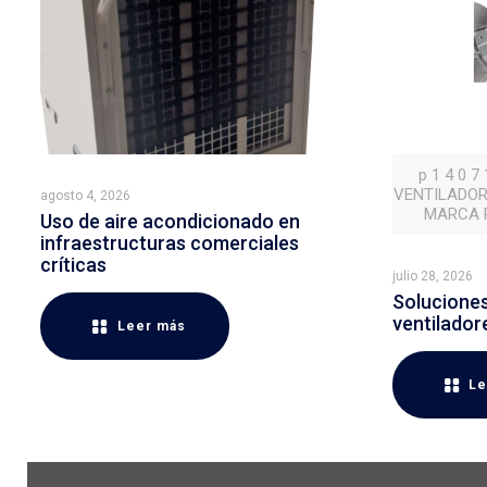
p 1 4 0 7
VENTILADOR
agosto 4, 2026
MARCA P
Uso de aire acondicionado en
infraestructuras comerciales
críticas
julio 28, 2026
Soluciones 
ventilador
Leer más
Le