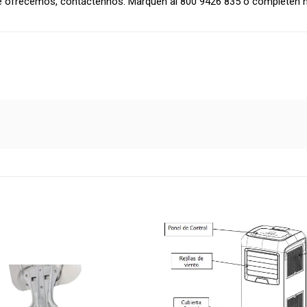
 ofrecemos, contáctennos. Marquen al 800 9426 835 o completen n