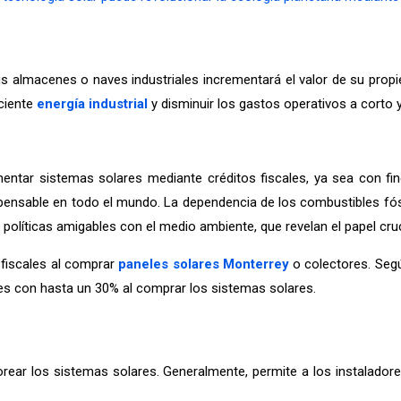
us almacenes o naves industriales incrementará el valor de su prop
iciente
energía industrial
y disminuir los gastos operativos a corto 
mentar sistemas solares mediante créditos fiscales, ya sea con fin
spensable en todo el mundo. La dependencia de los combustibles fósi
líticas amigables con el medio ambiente, que revelan el papel crucial
s fiscales al comprar
paneles solares Monterrey
o colectores. Según
entes con hasta un 30% al comprar los sistemas solares.
rear los sistemas solares. Generalmente, permite a los instalador