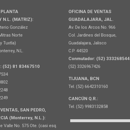
Y PLANTA
OFICINA DE VENTAS
N.L. (MATRIZ):
GUADALAJARA, JAL.
uterio González
Av. De los Arcos No. 966
Mitras Norte
Col. Jardines del Bosque,
y Tuxtla)
Guadalajara, Jalisco
nterrey, N.L.
C.P. 44520
Conmutador: (52) 333268544
: (52) 81 83467510
(52) 3326967426
7534
TIJUANA, BCN
8802
Tel. (52) 6642310160
2248
2249
CANCÚN Q.R.:
Tel. (52) 9983132858
 VENTAS, SAN PEDRO,
A (Monterrey, N.L.):
e Valle No. 575 Ote. (casi esq.