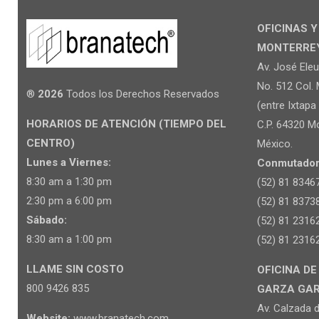
OFICINAS 
MONTERREY 
Av. José Ele
No. 512 Col. 
®
2026
Todos los Derechos Reservados
(entre Ixtapa 
HORARIOS DE ATENCIÓN (TIEMPO DEL
C.P. 64320 Mo
CENTRO)
México.
Lunes a Viernes:
Conmutador
8:30 am a 1:30 pm
(52) 81 8346
2:30 pm a 6:00 pm
(52) 81 8373
Sábado:
(52) 81 2316
8:30 am a 1:00 pm
(52) 81 2316
LLAME SIN COSTO
OFICINA DE
800 9426 835
GARZA GARCI
Av. Calzada d
Website:
www.branatech.com