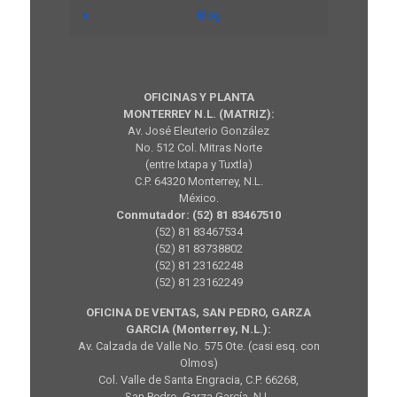
Blog
OFICINAS Y PLANTA
MONTERREY N.L. (MATRIZ):
Av. José Eleuterio González
No. 512 Col. Mitras Norte
(entre Ixtapa y Tuxtla)
C.P. 64320 Monterrey, N.L.
México.
Conmutador: (52) 81 83467510
(52) 81 83467534
(52) 81 83738802
(52) 81 23162248
(52) 81 23162249
OFICINA DE VENTAS, SAN PEDRO, GARZA
GARCIA (Monterrey, N.L.):
Av. Calzada de Valle No. 575 Ote. (casi esq. con
Olmos)
Col. Valle de Santa Engracia, C.P. 66268,
San Pedro, Garza García, N.L.