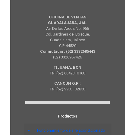
OFICINA DE VENTAS
GUADALAJARA, JAL.
Av. De los Arcos No. 966
Col. Jardines del Bosque,
Guadalajara, Jalisco
C.P. 44520
Conmutador: (52) 3332685443
(52) 3326967426
TIJUANA, BCN
Tel. (52) 6642310160
CANCÚN Q.R.:
Tel. (52) 9983132858
Productos
Funcionamiento de aire acondicionado