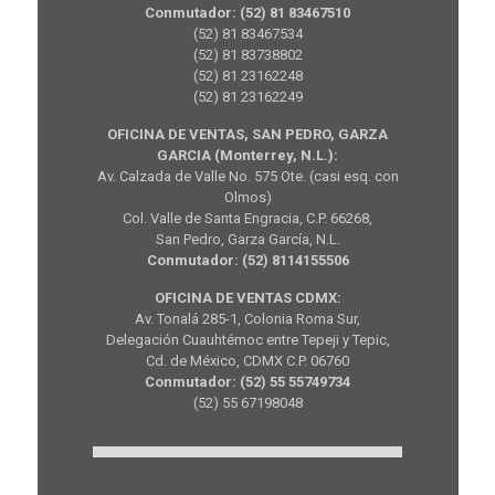
Conmutador: (52) 81 83467510
(52) 81 83467534
(52) 81 83738802
(52) 81 23162248
(52) 81 23162249
OFICINA DE VENTAS, SAN PEDRO, GARZA
GARCIA (Monterrey, N.L.):
Av. Calzada de Valle No. 575 Ote. (casi esq. con
Olmos)
Col. Valle de Santa Engracia, C.P. 66268,
San Pedro, Garza García, N.L.
Conmutador: (52) 8114155506
OFICINA DE VENTAS CDMX:
Av. Tonalá 285-1, Colonia Roma Sur,
Delegación Cuauhtémoc entre Tepeji y Tepic,
Cd. de México, CDMX C.P. 06760
Conmutador: (52) 55 55749734
(52) 55 67198048