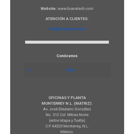
Website:
www.branatech.com
ATENCIÓN A CLIENTES:
info@branatech.com
Conócenos
Blog
OFICINAS Y PLANTA
MONTERREY N.L. (MATRIZ):
Av. José Eleuterio González
No. 512 Col. Mitras Norte
(entre Ixtapa y Tuxtla)
C.P. 64320 Monterrey, N.L.
México.