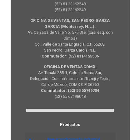
(52) 81 23162248
(52) 81 23162249
OFICINA DE VENTAS, SAN PEDRO, GARZA
GARCIA (Monterrey, N.L.):
Av. Calzada de Valle No. 575 Ote. (casi esq. con
Olmos)
Col. Valle de Santa Engracia, C.P. 66268,
San Pedro, Garza García, N.L.
Conmutador: (52) 8114155506
OFICINA DE VENTAS CDMX:
Av. Tonalá 285-1, Colonia Roma Sur,
Delegación Cuauhtémoc entre Tepeji y Tepic,
Cd. de México, CDMX C.P. 06760
Conmutador: (52) 55 55749734
(52) 55 67198048
Productos
Aire acondicionado industrial