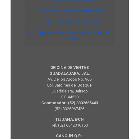
Aire acondicionado portátil industrial
Aire acondicionado comercial
Equipos de aire acondicionado industrial
inverter
OFICINA DE VENTAS
GUADALAJARA, JAL.
Av. De los Arcos No. 966
Col. Jardines del Bosque,
Guadalajara, Jalisco
C.P. 44520
Conmutador: (52) 3332685443
(52) 3326967426
TIJUANA, BCN
Tel. (52) 6642310160
CANCÚN Q.R.: