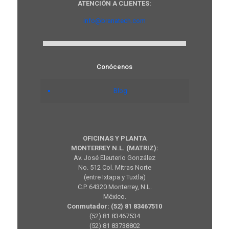
ATENCIÓN A CLIENTES:
info@branatech.com
Conócenos
Blog
OFICINAS Y PLANTA
MONTERREY N.L. (MATRIZ):
Av. José Eleuterio González
No. 512 Col. Mitras Norte
(entre Ixtapa y Tuxtla)
C.P. 64320 Monterrey, N.L.
México.
Conmutador: (52) 81 83467510
(52) 81 83467534
(52) 81 83738802