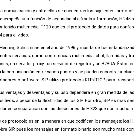
a comunicación y entre ellos se encuentran los siguientes: protocol
esempeña una función de seguridad al cifrar la información; H.245 p
contenido multimedia; T.120 que es el protocolo de datos para conf
4 para el video.
 Henning Schulzrinne en el año de 1996 y más tarde fue estandarizad
ferentes servicios, como conferencias multimedia, chat, llamadas y t
ones, un servidor proxy, un servidor de registro y un B2BUA. Éstos 
zca la comunicación entre varios puntos y se pueden encontrar inclui
ptadores o software. SIP utiliza protocolos RTP/RTCP para transport
s ventajas y desventajas y su uso dependerá en gran medida de las a
ivos, a pesar de la flexibilidad de los SIP. Por otro, SIP es más sen
ecordar en comparación con las direcciones de H.323 que son mucho 
 de protocolo es en la manera en que codifican los mensajes: los H.3
a sobre SIP, pues los mensajes en formato binario son mucho más 