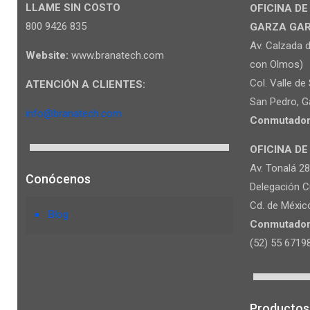
LLAME SIN COSTO
OFICINA DE
800 9426 835
GARZA GARCI
Av. Calzada d
Website:
www.branatech.com
con Olmos)
Col. Valle de
ATENCIÓN A CLIENTES:
San Pedro, Ga
info@branatech.com
Conmutador
OFICINA DE
Av. Tonalá 2
Conócenos
Delegación C
Cd. de Méxic
Blog
Conmutador
(52) 55 6719
Productos