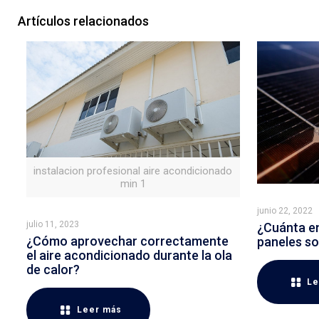
Artículos relacionados
instalacion profesional aire acondicionado
min 1
junio 22, 2022
julio 11, 2023
¿Cuánta en
¿Cómo aprovechar correctamente
paneles so
el aire acondicionado durante la ola
de calor?
Le
Leer más