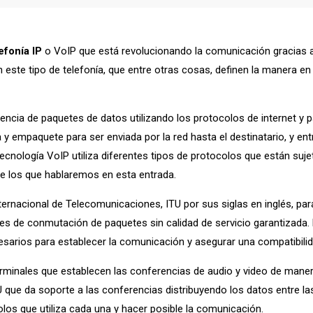
efonía IP
o VoIP que está revolucionando la comunicación gracias a 
este tipo de telefonía, que entre otras cosas, definen la manera en 
encia de paquetes de datos utilizando los protocolos de internet y p
 empaquete para ser enviada por la red hasta el destinatario, y ent
 tecnología VoIP utiliza diferentes tipos de protocolos que están su
 de los que hablaremos en esta entrada.
nternacional de Telecomunicaciones, ITU por sus siglas en inglés, pa
des de conmutación de paquetes sin calidad de servicio garantizada
esarios para establecer la comunicación y asegurar una compatibilida
minales que establecen las conferencias de audio y video de manera 
 que da soporte a las conferencias distribuyendo los datos entre la
olos que utiliza cada una y hacer posible la comunicación.