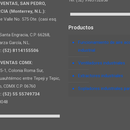
 VENTAS, SAN PEDRO,
A (Monterrey, N.L.):
e Valle No. 575 Ote. (casi esq.
Productos
 Santa Engracia, C.P. 66268,
Funcionamiento de aire ac
rza García, N.L.
industrial
: (52) 8114155506
 VENTAS CDMX:
Ventiladores industriales
85-1, Colonia Roma Sur,
Extractores industriales
uauhtémoc entre Tepeji y Tepic,
o, CDMX C.P. 06760
Sopladores industriales pa
: (52) 55 55749734
8048