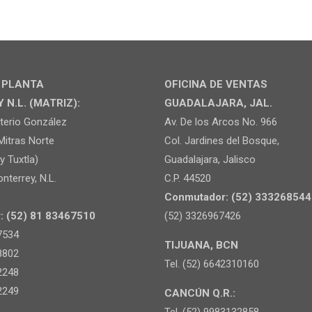
Y PLANTA
OFICINA DE VENTAS
N.L. (MATRIZ):
GUADALAJARA, JAL.
uterio González
Av. De los Arcos No. 966
Mitras Norte
Col. Jardines del Bosque,
y Tuxtla)
Guadalajara, Jalisco
nterrey, N.L.
C.P. 44520
Conmutador: (52) 333268544
: (52) 81 83467510
(52) 3326967426
7534
TIJUANA, BCN
8802
Tel. (52) 6642310160
2248
2249
CANCÚN Q.R.:
Tel. (52) 9983132858