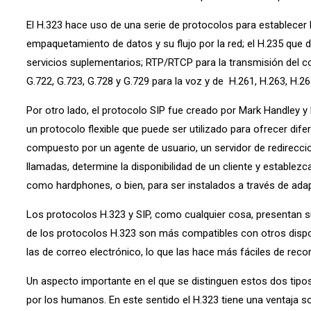
El H.323 hace uso de una serie de protocolos para establecer l
empaquetamiento de datos y su flujo por la red; el H.235 que d
servicios suplementarios; RTP/RTCP para la transmisión del 
G.722, G.723, G.728 y G.729 para la voz y de H.261, H.263, H.26
Por otro lado, el protocolo SIP fue creado por Mark Handley y
un protocolo flexible que puede ser utilizado para ofrecer di
compuesto por un agente de usuario, un servidor de redirecci
llamadas, determine la disponibilidad de un cliente y estable
como hardphones, o bien, para ser instalados a través de ada
Los protocolos H.323 y SIP, como cualquier cosa, presentan su
de los protocolos H.323 son más compatibles con otros disposit
las de correo electrónico, lo que las hace más fáciles de r
Un aspecto importante en el que se distinguen estos dos tipos
por los humanos. En este sentido el H.323 tiene una ventaj