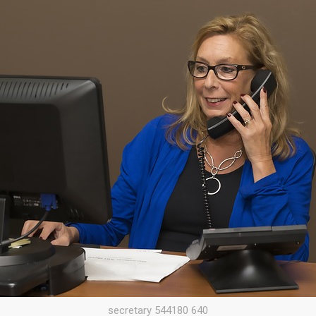
secretary 544180 640