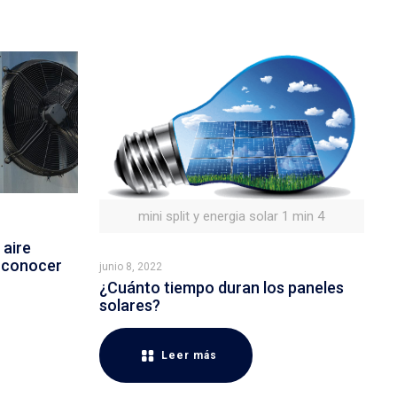
mini split y energia solar 1 min 4
 aire
 conocer
junio 8, 2022
¿Cuánto tiempo duran los paneles
solares?
Leer más