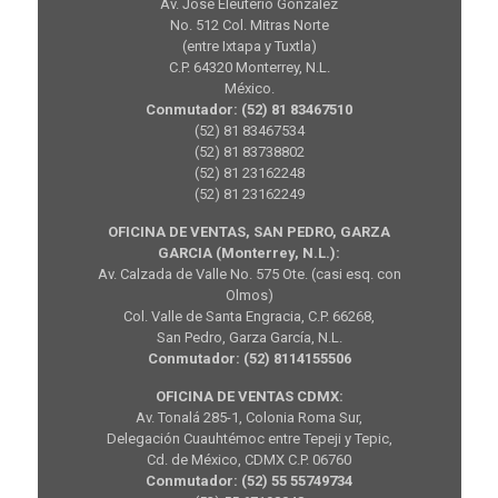
Av. José Eleuterio González
No. 512 Col. Mitras Norte
(entre Ixtapa y Tuxtla)
C.P. 64320 Monterrey, N.L.
México.
Conmutador: (52) 81 83467510
(52) 81 83467534
(52) 81 83738802
(52) 81 23162248
(52) 81 23162249
OFICINA DE VENTAS, SAN PEDRO, GARZA
GARCIA (Monterrey, N.L.):
Av. Calzada de Valle No. 575 Ote. (casi esq. con
Olmos)
Col. Valle de Santa Engracia, C.P. 66268,
San Pedro, Garza García, N.L.
Conmutador: (52) 8114155506
OFICINA DE VENTAS CDMX:
Av. Tonalá 285-1, Colonia Roma Sur,
Delegación Cuauhtémoc entre Tepeji y Tepic,
Cd. de México, CDMX C.P. 06760
Conmutador: (52) 55 55749734