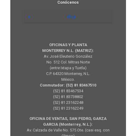
Conócenos
Blog
OFICINAS Y PLANTA
MONTERREY N.L. (MATRIZ):
Av. José Eleuterio González
No. 512 Col. Mitras Norte
(entre Ixtapa y Tuxtla)
C.P. 64320 Monterrey, N.L.
México.
Conmutador: (52) 81 83467510
(52) 81 83467534
(52) 81 83738802
(52) 81 23162248
(52) 81 23162249
OFICINA DE VENTAS, SAN PEDRO, GARZA
GARCIA (Monterrey, N.L.):
Av. Calzada de Valle No. 575 Ote. (casi esq. con
Olmos)