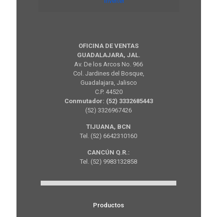
inverter
OFICINA DE VENTAS
GUADALAJARA, JAL.
Av. De los Arcos No. 966
Col. Jardines del Bosque,
Guadalajara, Jalisco
C.P. 44520
Conmutador: (52) 3332685443
(52) 3326967426
TIJUANA, BCN
Tel. (52) 6642310160
CANCÚN Q.R.:
Tel. (52) 9983132858
Productos