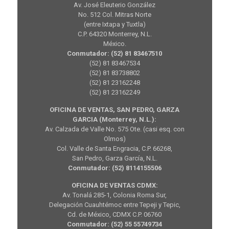
Av. José Eleuterio González
No. 512 Col. Mitras Norte
(entre Ixtapa y Tuxtla)
C.P. 64320 Monterrey, N.L.
México.
Conmutador: (52) 81 83467510
(52) 81 83467534
(52) 81 83738802
(52) 81 23162248
(52) 81 23162249
OFICINA DE VENTAS, SAN PEDRO, GARZA
GARCIA (Monterrey, N.L.):
Av. Calzada de Valle No. 575 Ote. (casi esq. con
Olmos)
Col. Valle de Santa Engracia, C.P. 66268,
San Pedro, Garza García, N.L.
Conmutador: (52) 8114155506
OFICINA DE VENTAS CDMX:
Av. Tonalá 285-1, Colonia Roma Sur,
Delegación Cuauhtémoc entre Tepeji y Tepic,
Cd. de México, CDMX C.P. 06760
Conmutador: (52) 55 55749734