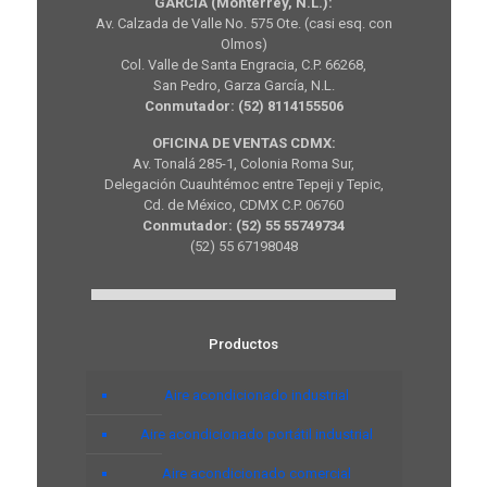
GARCIA (Monterrey, N.L.):
Av. Calzada de Valle No. 575 Ote. (casi esq. con
Olmos)
Col. Valle de Santa Engracia, C.P. 66268,
San Pedro, Garza García, N.L.
Conmutador: (52) 8114155506
OFICINA DE VENTAS CDMX:
Av. Tonalá 285-1, Colonia Roma Sur,
Delegación Cuauhtémoc entre Tepeji y Tepic,
Cd. de México, CDMX C.P. 06760
Conmutador: (52) 55 55749734
(52) 55 67198048
Productos
Aire acondicionado industrial
Aire acondicionado portátil industrial
Aire acondicionado comercial