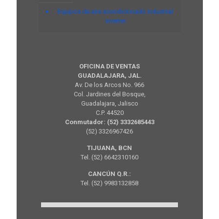
Equipos de aire acondicionado industrial
inverter
OFICINA DE VENTAS
GUADALAJARA, JAL.
Av. De los Arcos No. 966
Col. Jardines del Bosque,
Guadalajara, Jalisco
C.P. 44520
Conmutador: (52) 3332685443
(52) 3326967426
TIJUANA, BCN
Tel. (52) 6642310160
CANCÚN Q.R.:
Tel. (52) 9983132858