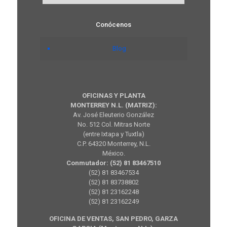
Conócenos
Blog
OFICINAS Y PLANTA
MONTERREY N.L. (MATRIZ):
Av. José Eleuterio González
No. 512 Col. Mitras Norte
(entre Ixtapa y Tuxtla)
C.P. 64320 Monterrey, N.L.
México.
Conmutador: (52) 81 83467510
(52) 81 83467534
(52) 81 83738802
(52) 81 23162248
(52) 81 23162249
OFICINA DE VENTAS, SAN PEDRO, GARZA