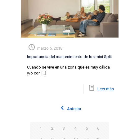
marzo 5, 2018
Importancia del mantenimiento de los mini Split
Cuando se vive en una zona que es muy cálida
y/o con
[…]
Leer más
Anterior
1
2
3
4
5
6