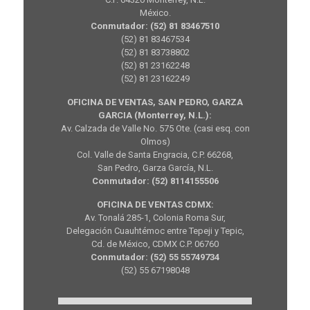
México.
Conmutador: (52) 81 83467510
(52) 81 83467534
(52) 81 83738802
(52) 81 23162248
(52) 81 23162249
OFICINA DE VENTAS, SAN PEDRO, GARZA
GARCIA (Monterrey, N.L.):
Av. Calzada de Valle No. 575 Ote. (casi esq. con
Olmos)
Col. Valle de Santa Engracia, C.P. 66268,
San Pedro, Garza García, N.L.
Conmutador: (52) 8114155506
OFICINA DE VENTAS CDMX:
Av. Tonalá 285-1, Colonia Roma Sur,
Delegación Cuauhtémoc entre Tepeji y Tepic,
Cd. de México, CDMX C.P. 06760
Conmutador: (52) 55 55749734
(52) 55 67198048