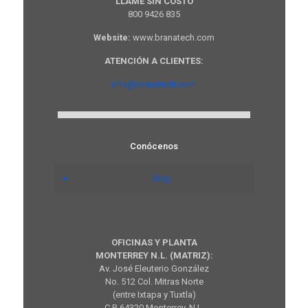
LLAME SIN COSTO
800 9426 835
Website:
www.branatech.com
ATENCIÓN A CLIENTES:
info@branatech.com
Conócenos
Blog
OFICINAS Y PLANTA
MONTERREY N.L. (MATRIZ):
Av. José Eleuterio González
No. 512 Col. Mitras Norte
(entre Ixtapa y Tuxtla)
C.P. 64320 Monterrey, N.L.