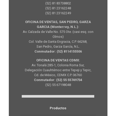
(52) 81 83738802
(52) 81 23162248
(52) 81 23162249
OFICINA DE VENTAS, SAN PEDRO, GARZA
GARCIA (Monterrey, N.L.):
Av. Calzada de Valle No. 575 Ote. (casi esq. con
Olmos)
Col. Valle de Santa Engracia, C.P. 66268,
San Pedro, Garza García, N.L.
Conmutador: (52) 8114155506
OFICINA DE VENTAS CDMX:
Av. Tonalá 285-1, Colonia Roma Sur,
Delegación Cuauhtémoc entre Tepeji y Tepic,
Cd. de México, CDMX C.P. 06760
Conmutador: (52) 55 55749734
(52) 55 67198048
Productos