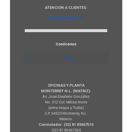
ATENCIÓN A CLIENTES:
info@branatech.com
Conócenos
Blog
OFICINAS Y PLANTA
MONTERREY N.L. (MATRIZ):
Av. José Eleuterio González
No. 512 Col. Mitras Norte
(entre Ixtapa y Tuxtla)
C.P. 64320 Monterrey, N.L.
México.
Conmutador: (52) 81 83467510
(52) 81 83467534