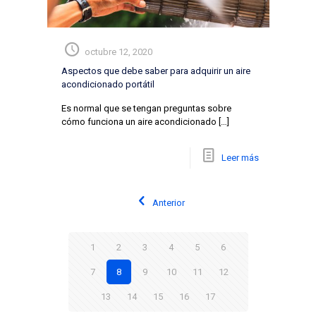
octubre 12, 2020
Aspectos que debe saber para adquirir un aire
acondicionado portátil
Es normal que se tengan preguntas sobre
cómo funciona un aire acondicionado
[…]
Leer más
Anterior
1
2
3
4
5
6
7
8
9
10
11
12
13
14
15
16
17