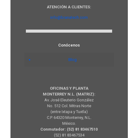
ATENCIÓN A CLIENTES:
info@branatech.com
Conócenos
Blog
OFICINAS Y PLANTA
MONTERREY N.L. (MATRIZ):
Av. José Eleuterio González
No. 512 Col. Mitras Norte
(entre Ixtapa y Tuxtla)
C.P. 64320 Monterrey, N.L.
México.
Conmutador: (52) 81 83467510
(52) 81 83467534