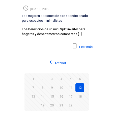
julio 11, 2019
Las mejores opciones de aire acondicionado
para espacios minimalistas
Los beneficios de un mini Split inverter para
hogares y departamentos compactos
[…]
Leer más
Anterior
1
2
3
4
5
6
7
8
9
10
11
12
13
14
15
16
17
18
19
20
21
22