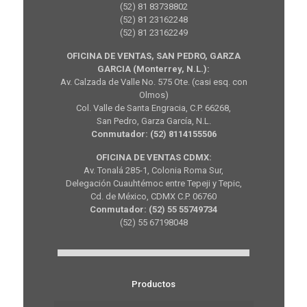
(52) 81 83738802
(52) 81 23162248
(52) 81 23162249
OFICINA DE VENTAS, SAN PEDRO, GARZA
GARCIA (Monterrey, N.L.):
Av. Calzada de Valle No. 575 Ote. (casi esq. con
Olmos)
Col. Valle de Santa Engracia, C.P. 66268,
San Pedro, Garza García, N.L.
Conmutador: (52) 8114155506
OFICINA DE VENTAS CDMX:
Av. Tonalá 285-1, Colonia Roma Sur,
Delegación Cuauhtémoc entre Tepeji y Tepic,
Cd. de México, CDMX C.P. 06760
Conmutador: (52) 55 55749734
(52) 55 67198048
Productos